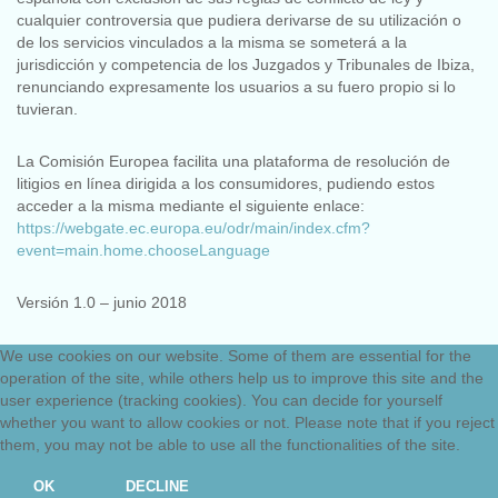
cualquier controversia que pudiera derivarse de su utilización o
de los servicios vinculados a la misma se someterá a la
jurisdicción y competencia de los Juzgados y Tribunales de Ibiza,
renunciando expresamente los usuarios a su fuero propio si lo
tuvieran.
La Comisión Europea facilita una plataforma de resolución de
litigios en línea dirigida a los consumidores, pudiendo estos
acceder a la misma mediante el siguiente enlace:
https://webgate.ec.europa.eu/odr/main/index.cfm?
event=main.home.chooseLanguage
Versión 1.0 – junio 2018
We use cookies on our website. Some of them are essential for the
operation of the site, while others help us to improve this site and the
user experience (tracking cookies). You can decide for yourself
Aviso Legal
Política de privacidad
Política de cookies
whether you want to allow cookies or not. Please note that if you reject
them, you may not be able to use all the functionalities of the site.
Autocares Cosmacar Ibiza y Formentera
©
2026.
OK
DECLINE